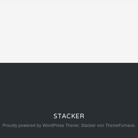
STACKER
Proudly powered by WordPress
Theme: Stacker von
ThemeFurnace
.