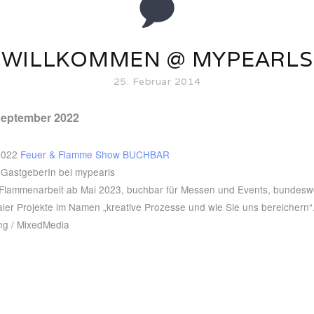
WILLKOMMEN @ MYPEARLS
25. Februar 2014
September 2022
 2022
Feuer & Flamme Show BUCHBAR
 GastgeberIn bei mypearls
 Flammenarbeit ab Mai 2023, buchbar für Messen und Events, bundeswe
aler Projekte im Namen „kreative Prozesse und wie Sie uns bereichern“
ing / MixedMedia