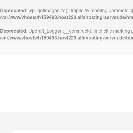
Deprecated
: wp_getimagesize(): Implicitly marking parameter $
/var/www/vhosts/h159493.host220.alfahosting-server.de/h
Deprecated
: Updraft_Logger::__construct(): Implicitly marking 
/var/www/vhosts/h159493.host220.alfahosting-server.de/ht
Die Welt aus Glas